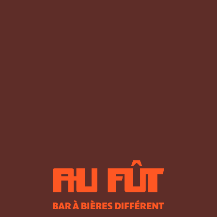
Angers
Annecy
Annemasse
Avignon