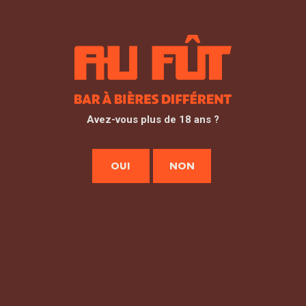
235 Av. du Parc des Expositions - 33260 La Teste-
de-Buch
latestedebuch@aufut.fr
05 57 16 48 43
Avez-vous plus de 18 ans ?
Lundi 17:00–00:00 Mardi 17:00–01:00 Mercredi
17:00–01:00 Jeudi 17:00–01:00 Vendredi 17:00–
OUI
NON
01:00 Samedi 17:00–01:00 Dimanche17:00–00:00