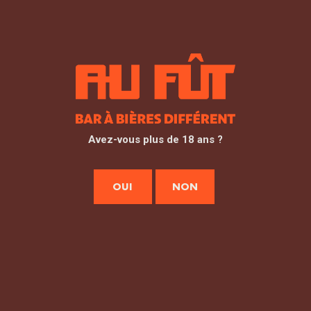
Dijon
12 rue Quentin - 21000 Dijon
dijon@aufut.fr
03 80 41 01 60
Avez-vous plus de 18 ans ?
Lundi 17:00–01:00 Mardi 17:00–02:00 Mercredi
17:00–02:00 Jeudi 17:00–02:00 Vendredi 17:00–
OUI
NON
02:00 Samedi 10:00–14:00 17:00–02:00 Dimanche
17:00–00:00