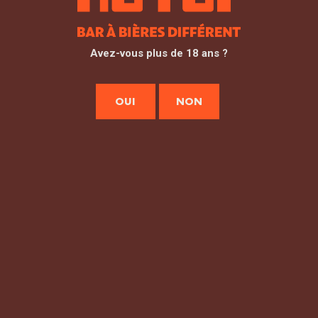
Avez-vous plus de 18 ans ?
OUI
NON
Mentions Légales
Conditions generales d’utilisation 
Politique de protection des donnees a caractere per
Au Fût © 2025 / All Rights Reserved